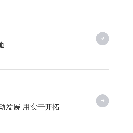
驰
驱动发展 用实干开拓