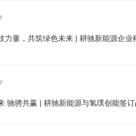
7
技力量，共筑绿色未来 | 耕驰新能源企
7
来 驰骋共赢 | 耕驰新能源与氢璞创能签